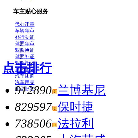
车主贴心服务
代办违章
车辆年审
补行驶证
驾照年审
驾照换证
驾照补证
驾照迁入
点击排行
驾照降级
汽车团购
汽车用品
912890
兰博基尼
用品批发
829597
保时捷
738506
法拉利