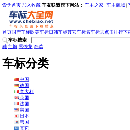
设为首页
加入收藏
车友联盟旗下网站：
车主之家
|
车主商城
|
首页
国产车标
欧美车标
日韩车标
其它车标
名车标志
点击排行
下
车标搜索
驰
红旗
雪铁龙
奇瑞
车标分类
中国
德国
意大利
英国
法国
美国
日本
韩国
其它