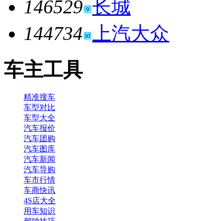
146529
长城
144734
上汽大众
车主工具
精准搜车
车型对比
车型大全
汽车报价
汽车团购
汽车图库
汽车新闻
汽车导购
车市行情
车商快讯
4S店大全
用车知识