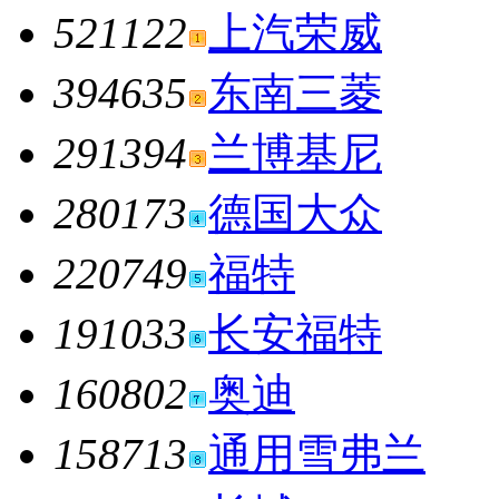
521122
上汽荣威
394635
东南三菱
291394
兰博基尼
280173
德国大众
220749
福特
191033
长安福特
160802
奥迪
158713
通用雪弗兰