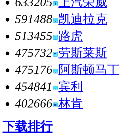
633205
上汽荣威
591488
凯迪拉克
513455
路虎
475732
劳斯莱斯
475176
阿斯顿马丁
454841
宾利
402666
林肯
下载排行