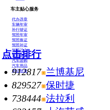
车主贴心服务
代办违章
车辆年审
补行驶证
驾照年审
驾照换证
驾照补证
驾照迁入
点击排行
驾照降级
汽车团购
汽车用品
912817
兰博基尼
用品批发
829527
保时捷
738444
法拉利