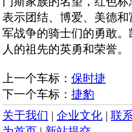
门斯家族的名望，红色标
表示团结、博爱、美德和
军战争的骑士们的勇敢。
人的祖先的英勇和荣誉
上一个车标：
保时捷
下一个车标：
捷豹
关于我们
|
企业文化
|
联
为首页
|
新站提交