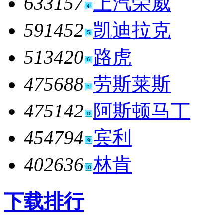
633157
上汽荣威
591452
凯迪拉克
513420
路虎
475688
劳斯莱斯
475142
阿斯顿马丁
454794
宾利
402636
林肯
下载排行