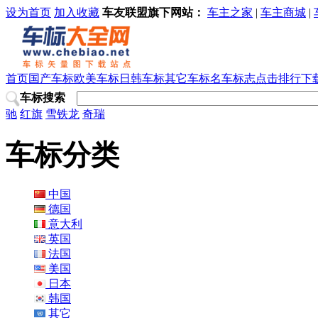
设为首页
加入收藏
车友联盟旗下网站：
车主之家
|
车主商城
|
首页
国产车标
欧美车标
日韩车标
其它车标
名车标志
点击排行
下
车标搜索
驰
红旗
雪铁龙
奇瑞
车标分类
中国
德国
意大利
英国
法国
美国
日本
韩国
其它