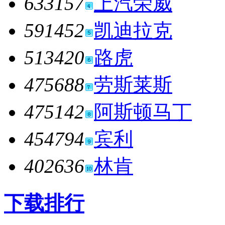
633157
上汽荣威
591452
凯迪拉克
513420
路虎
475688
劳斯莱斯
475142
阿斯顿马丁
454794
宾利
402636
林肯
下载排行