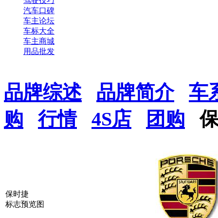
驾驶技巧
汽车口碑
车主论坛
车标大全
车主商城
用品批发
品牌综述
品牌简介
车
购
行情
4S店
团购
保时捷
标志预览图