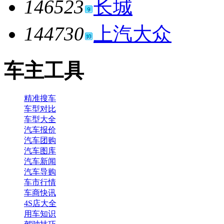
146523
长城
144730
上汽大众
车主工具
精准搜车
车型对比
车型大全
汽车报价
汽车团购
汽车图库
汽车新闻
汽车导购
车市行情
车商快讯
4S店大全
用车知识