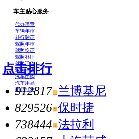
车主贴心服务
代办违章
车辆年审
补行驶证
驾照年审
驾照换证
驾照补证
驾照迁入
点击排行
驾照降级
汽车团购
汽车用品
912817
兰博基尼
用品批发
829526
保时捷
738444
法拉利