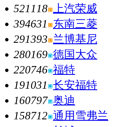
521118
上汽荣威
394631
东南三菱
291393
兰博基尼
280169
德国大众
220746
福特
191031
长安福特
160797
奥迪
158712
通用雪弗兰