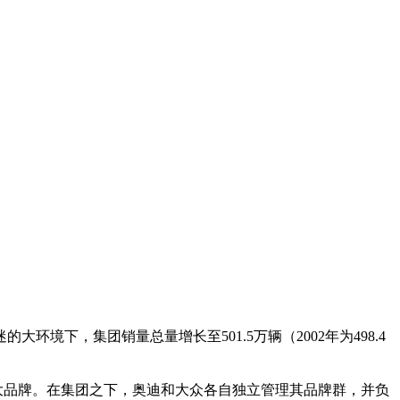
下，集团销量总量增长至501.5万辆（2002年为498.4
大品牌。在集团之下，奥迪和大众各自独立管理其品牌群，并负