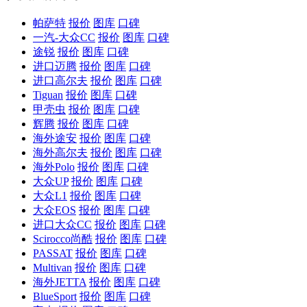
帕萨特
报价
图库
口碑
一汽-大众CC
报价
图库
口碑
途锐
报价
图库
口碑
进口迈腾
报价
图库
口碑
进口高尔夫
报价
图库
口碑
Tiguan
报价
图库
口碑
甲壳虫
报价
图库
口碑
辉腾
报价
图库
口碑
海外途安
报价
图库
口碑
海外高尔夫
报价
图库
口碑
海外Polo
报价
图库
口碑
大众UP
报价
图库
口碑
大众L1
报价
图库
口碑
大众EOS
报价
图库
口碑
进口大众CC
报价
图库
口碑
Scirocco尚酷
报价
图库
口碑
PASSAT
报价
图库
口碑
Multivan
报价
图库
口碑
海外JETTA
报价
图库
口碑
BlueSport
报价
图库
口碑