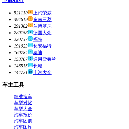
下载排行
521110
上汽荣威
394619
东南三菱
291382
兰博基尼
280158
德国大众
220737
福特
191023
长安福特
160784
奥迪
158707
通用雪弗兰
146515
长城
144721
上汽大众
车主工具
精准搜车
车型对比
车型大全
汽车报价
汽车团购
汽车图库