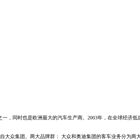
也是欧洲最大的汽车生产商。2003年，在全球经济低迷的大环境
自大众集团。两大品牌群： 大众和奥迪集团的客车业务分为两