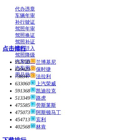
代办违章
车辆年审
补行驶证
驾照年审
驾照换证
驾照补证
点击排行
驾照迁入
驾照降级
汽车团购
912730
兰博基尼
汽车用品
829423
保时捷
用品批发
738347
法拉利
633060
上汽荣威
591368
凯迪拉克
513349
路虎
475585
劳斯莱斯
475073
阿斯顿马丁
454713
宾利
402568
林肯