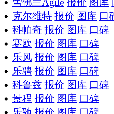
雪佛兰Agile
报价
图库
克尔维特
报价
图库
口
科帕奇
报价
图库
口碑
赛欧
报价
图库
口碑
乐风
报价
图库
口碑
乐骋
报价
图库
口碑
科鲁兹
报价
图库
口碑
景程
报价
图库
口碑
乐驰
报价
图库
口碑