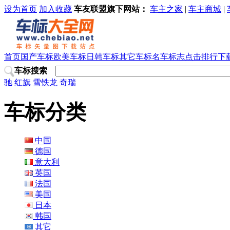
设为首页
加入收藏
车友联盟旗下网站：
车主之家
|
车主商城
|
首页
国产车标
欧美车标
日韩车标
其它车标
名车标志
点击排行
下
车标搜索
驰
红旗
雪铁龙
奇瑞
车标分类
中国
德国
意大利
英国
法国
美国
日本
韩国
其它