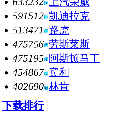
633232
上汽荣威
591512
凯迪拉克
513471
路虎
475756
劳斯莱斯
475195
阿斯顿马丁
454867
宾利
402690
林肯
下载排行