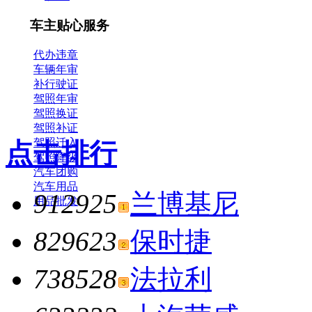
车主贴心服务
代办违章
车辆年审
补行驶证
驾照年审
驾照换证
驾照补证
驾照迁入
点击排行
驾照降级
汽车团购
汽车用品
912925
兰博基尼
用品批发
829623
保时捷
738528
法拉利