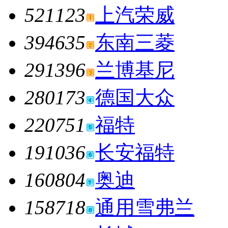
521123
上汽荣威
394635
东南三菱
291396
兰博基尼
280173
德国大众
220751
福特
191036
长安福特
160804
奥迪
158718
通用雪弗兰