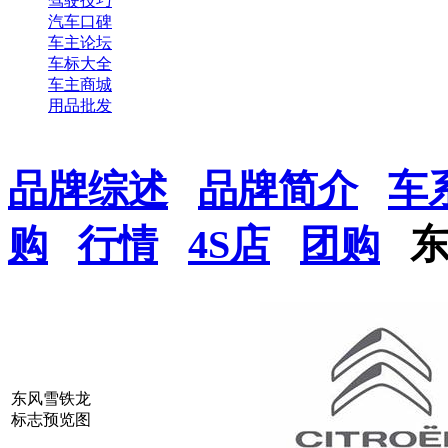
驾驶技巧
汽车口碑
车主论坛
车标大全
车主商城
用品批发
品牌综述
品牌简介
车
购
行情
4S店
团购
东风雪铁龙
标志预览图