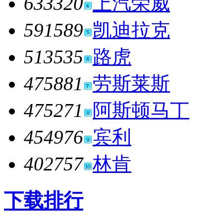
633320
上汽荣威
591589
凯迪拉克
513535
路虎
475881
劳斯莱斯
475271
阿斯顿马丁
454976
宾利
402757
林肯
下载排行