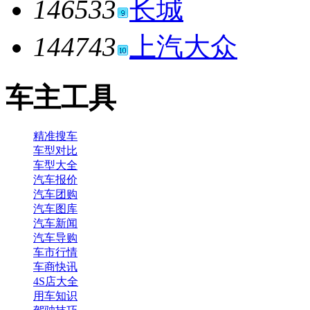
146533
长城
144743
上汽大众
车主工具
精准搜车
车型对比
车型大全
汽车报价
汽车团购
汽车图库
汽车新闻
汽车导购
车市行情
车商快讯
4S店大全
用车知识