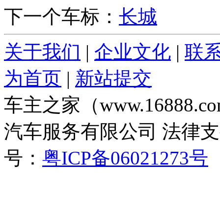
下一个车标：
长城
关于我们
|
企业文化
|
联
为首页
|
新站提交
车主之家（www.16888
汽车服务有限公司 法律
号：
粤ICP备06021273号