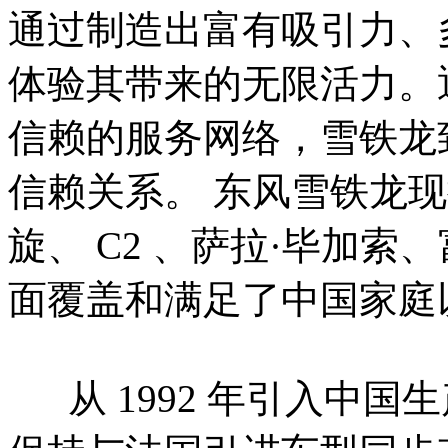
通过制造出富有吸引力、
体验其带来的无限活力。
信赖的服务网络，雪铁龙
信赖关系。 东风雪铁龙
旋、 C2 、萨拉·毕加
面覆盖和满足了中国家庭
从 1992 年引入中国