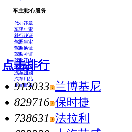
车主贴心服务
代办违章
车辆年审
补行驶证
驾照年审
驾照换证
驾照补证
驾照迁入
点击排行
驾照降级
汽车团购
汽车用品
913033
兰博基尼
用品批发
829716
保时捷
738631
法拉利