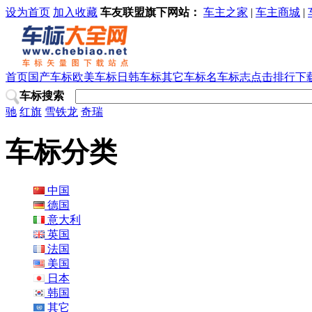
设为首页
加入收藏
车友联盟旗下网站：
车主之家
|
车主商城
|
首页
国产车标
欧美车标
日韩车标
其它车标
名车标志
点击排行
下
车标搜索
驰
红旗
雪铁龙
奇瑞
车标分类
中国
德国
意大利
英国
法国
美国
日本
韩国
其它