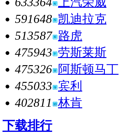
633364
上汽荣威
591648
凯迪拉克
513587
路虎
475943
劳斯莱斯
475326
阿斯顿马丁
455033
宾利
402811
林肯
下载排行