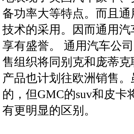
备功率大等特点。而且通
技术的采用。因而通用汽
享有盛誉。 通用汽车公
售组织将同别克和庞蒂克
产品也计划往欧洲销售。
的，但GMC的suv和皮
有更明显的区别。