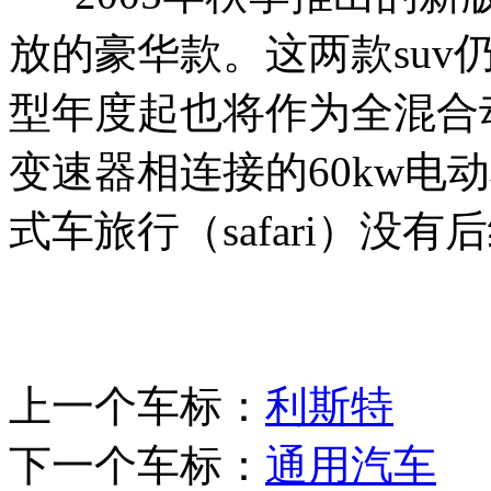
放的豪华款。这两款suv
型年度起也将作为全混合
变速器相连接的60kw电
式车旅行（safari）没有
上一个车标：
利斯特
下一个车标：
通用汽车