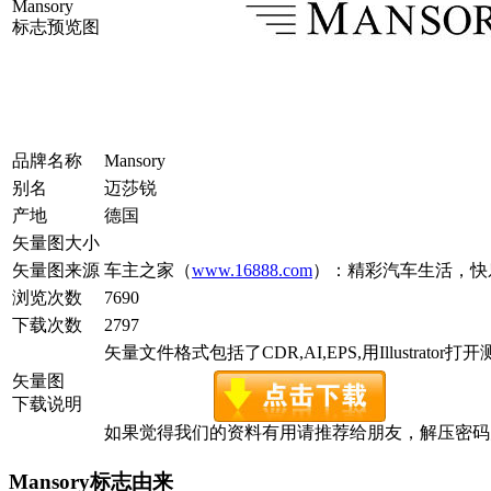
Mansory
标志预览图
品牌名称
Mansory
别名
迈莎锐
产地
德国
矢量图大小
矢量图来源
车主之家（
www.16888.com
）：精彩汽车生活，快
浏览次数
7690
下载次数
2797
矢量文件格式包括了CDR,AI,EPS,用Illustrator
矢量图
下载说明
如果觉得我们的资料有用请推荐给朋友，解压密码为www.c
Mansory标志由来