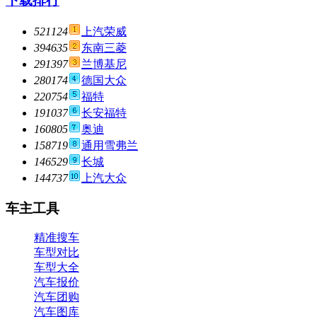
下载排行
521124
上汽荣威
394635
东南三菱
291397
兰博基尼
280174
德国大众
220754
福特
191037
长安福特
160805
奥迪
158719
通用雪弗兰
146529
长城
144737
上汽大众
车主工具
精准搜车
车型对比
车型大全
汽车报价
汽车团购
汽车图库