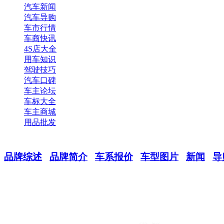
汽车新闻
汽车导购
车市行情
车商快讯
4S店大全
用车知识
驾驶技巧
汽车口碑
车主论坛
车标大全
车主商城
用品批发
品牌综述
品牌简介
车系报价
车型图片
新闻
导