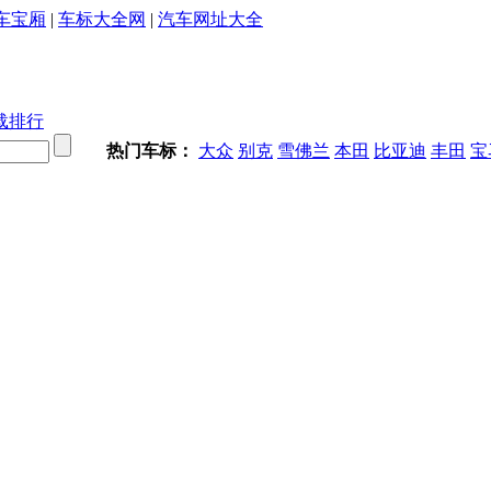
车宝厢
|
车标大全网
|
汽车网址大全
载排行
热门车标：
大众
别克
雪佛兰
本田
比亚迪
丰田
宝