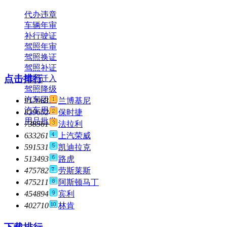
代办违章
车辆年审
补行驶证
驾照年审
驾照换证
驾照补证
点击排行
驾照迁入
驾照降级
汽车团购
912963
兰博基尼
汽车用品
829652
保时捷
用品批发
738561
法拉利
633261
上汽荣威
591531
凯迪拉克
513493
路虎
475782
劳斯莱斯
475211
阿斯顿马丁
454894
宾利
402710
林肯