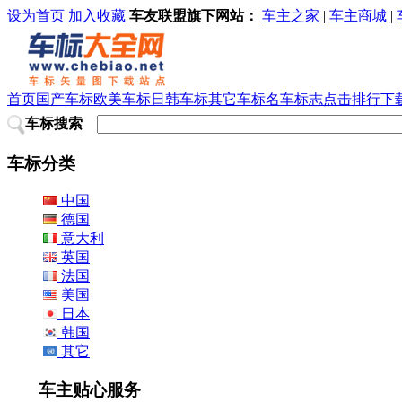
设为首页
加入收藏
车友联盟旗下网站：
车主之家
|
车主商城
|
首页
国产车标
欧美车标
日韩车标
其它车标
名车标志
点击排行
下
车标搜索
车标分类
中国
德国
意大利
英国
法国
美国
日本
韩国
其它
车主贴心服务