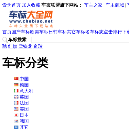
设为首页
加入收藏
车友联盟旗下网站：
车主之家
|
车主商城
|
首页
国产车标
欧美车标
日韩车标
其它车标
名车标志
点击排行
下
车标搜索
驰
红旗
雪铁龙
奇瑞
车标分类
中国
德国
意大利
英国
法国
美国
日本
韩国
其它