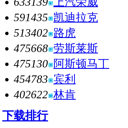
633139
上汽荣威
591435
凯迪拉克
513402
路虎
475668
劳斯莱斯
475130
阿斯顿马丁
454783
宾利
402622
林肯
下载排行