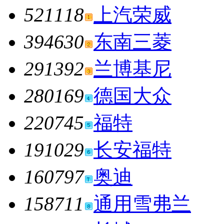
521118
上汽荣威
394630
东南三菱
291392
兰博基尼
280169
德国大众
220745
福特
191029
长安福特
160797
奥迪
158711
通用雪弗兰