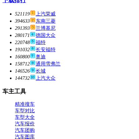
下载排行
521119
上汽荣威
394633
东南三菱
291393
兰博基尼
280171
德国大众
220748
福特
191032
长安福特
160800
奥迪
158712
通用雪弗兰
146526
长城
144732
上汽大众
车主工具
精准搜车
车型对比
车型大全
汽车报价
汽车团购
汽车图库