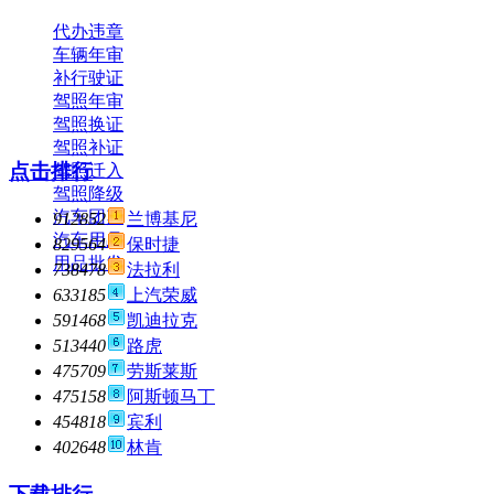
代办违章
车辆年审
补行驶证
驾照年审
驾照换证
驾照补证
点击排行
驾照迁入
驾照降级
汽车团购
912852
兰博基尼
汽车用品
829564
保时捷
用品批发
738478
法拉利
633185
上汽荣威
591468
凯迪拉克
513440
路虎
475709
劳斯莱斯
475158
阿斯顿马丁
454818
宾利
402648
林肯