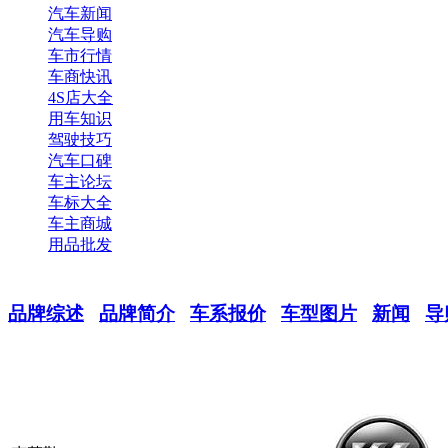
汽车新闻
汽车导购
车市行情
车商快讯
4S店大全
用车知识
驾驶技巧
汽车口碑
车主论坛
车标大全
车主商城
用品批发
品牌综述
品牌简介
车系报价
车型图片
新闻
导