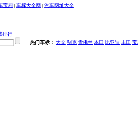
车宝厢
|
车标大全网
|
汽车网址大全
载排行
热门车标：
大众
别克
雪佛兰
本田
比亚迪
丰田
宝