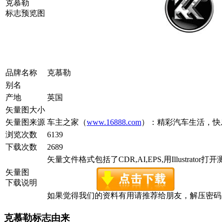
克慕勒
标志预览图
品牌名称
克慕勒
别名
产地
英国
矢量图大小
矢量图来源
车主之家（
www.16888.com
）：精彩汽车生活，快
浏览次数
6139
下载次数
2689
矢量文件格式包括了CDR,AI,EPS,用Illustrator
矢量图
下载说明
如果觉得我们的资料有用请推荐给朋友，解压密码为www.c
克慕勒标志由来