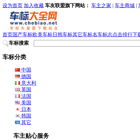
设为首页
加入收藏
车友联盟旗下网站：
车主之家
|
车主商城
|
首页
国产车标
欧美车标
日韩车标
其它车标
名车标志
点击排行
下
车标搜索
车标分类
中国
德国
意大利
英国
法国
美国
日本
韩国
其它
车主贴心服务