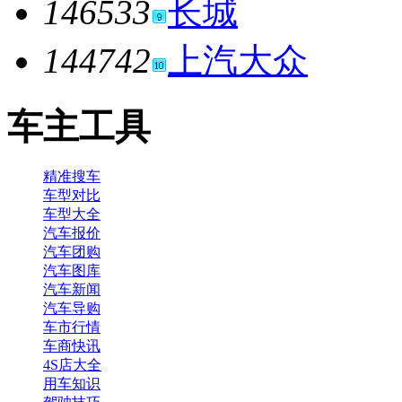
146533
长城
144742
上汽大众
车主工具
精准搜车
车型对比
车型大全
汽车报价
汽车团购
汽车图库
汽车新闻
汽车导购
车市行情
车商快讯
4S店大全
用车知识