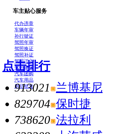
车主贴心服务
代办违章
车辆年审
补行驶证
驾照年审
驾照换证
驾照补证
驾照迁入
点击排行
驾照降级
汽车团购
汽车用品
913021
兰博基尼
用品批发
829704
保时捷
738620
法拉利