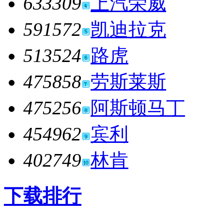
633309
上汽荣威
591572
凯迪拉克
513524
路虎
475858
劳斯莱斯
475256
阿斯顿马丁
454962
宾利
402749
林肯
下载排行