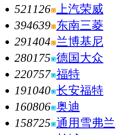
521126
上汽荣威
394639
东南三菱
291404
兰博基尼
280175
德国大众
220757
福特
191040
长安福特
160806
奥迪
158725
通用雪弗兰