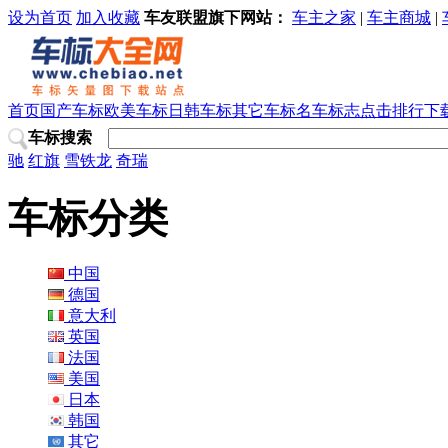
设为首页
加入收藏
车友联盟旗下网站：
车主之家
|
车主商城
|
首页
国产车标
欧美车标
日韩车标
其它车标
名车标志
点击排行
下
车标搜索
驰
红旗
雪铁龙
奇瑞
车标分类
中国
德国
意大利
英国
法国
美国
日本
韩国
其它