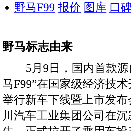
野马F99
报价
图库
口
野马标志由来
5月9日，国内首款源自
马F99”在国家级经济技
举行新车下线暨上市发布
川汽车工业集团公司在沉