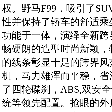
权。野马F99，吸引了SU
性并保持了轿车的舒适乘
功能于一体，演绎全新跨
畅硬朗的造型时尚新颖，
的线条彰显十足的跨界风范
机，马力雄浑而平稳，省
了四轮碟刹，ABS,双安
统等领先配置。抢眼的外