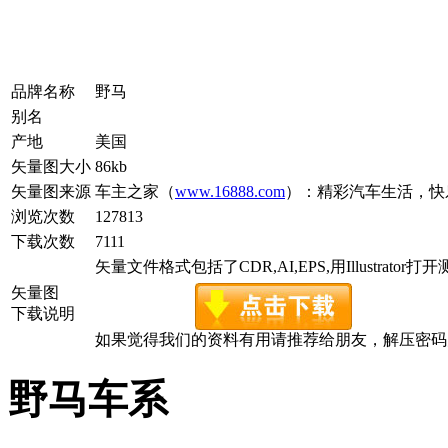
品牌名称
野马
别名
产地
美国
矢量图大小
86kb
矢量图来源
车主之家（
www.16888.com
）：精彩汽车生活，快
浏览次数
127813
下载次数
7111
矢量文件格式包括了CDR,AI,EPS,用Illustrator
矢量图
下载说明
如果觉得我们的资料有用请推荐给朋友，解压密码为www.c
野马车系