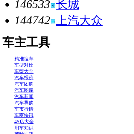
146533
长城
144742
上汽大众
车主工具
精准搜车
车型对比
车型大全
汽车报价
汽车团购
汽车图库
汽车新闻
汽车导购
车市行情
车商快讯
4S店大全
用车知识