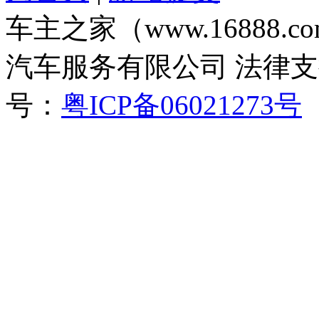
车主之家（www.16888
汽车服务有限公司 法律
号：
粤ICP备06021273号