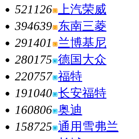
521126
上汽荣威
394639
东南三菱
291401
兰博基尼
280175
德国大众
220757
福特
191040
长安福特
160806
奥迪
158725
通用雪弗兰