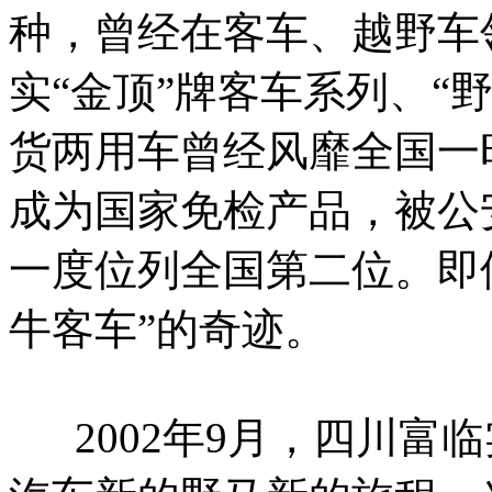
种，曾经在客车、越野车
实“金顶”牌客车系列、“
货两用车曾经风靡全国一
成为国家免检产品，被公
一度位列全国第二位。即
牛客车”的奇迹。
2002年9月，四川富