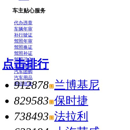
车主贴心服务
代办违章
车辆年审
补行驶证
驾照年审
驾照换证
驾照补证
驾照迁入
点击排行
驾照降级
汽车团购
汽车用品
912878
兰博基尼
用品批发
829583
保时捷
738493
法拉利