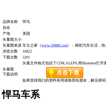
品牌名称
悍马
别名
产地
美国
矢量图大小
矢量图来源
车主之家（
www.16888.com
）：精彩汽车生活，快
浏览次数
16822
下载次数
3201
矢量文件格式包括了CDR,AI,EPS,用Illustrator
矢量图
下载说明
如果觉得我们的资料有用请推荐给朋友，解压密码为www.c
悍马车系