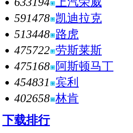
633194
上汽荣威
591478
凯迪拉克
513448
路虎
475722
劳斯莱斯
475168
阿斯顿马丁
454831
宾利
402658
林肯
下载排行