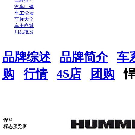
驾驶技巧
汽车口碑
车主论坛
车标大全
车主商城
用品批发
品牌综述
品牌简介
车
购
行情
4S店
团购
悍马
标志预览图