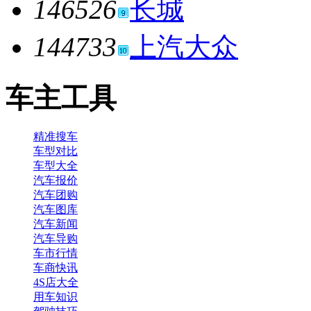
146526
长城
144733
上汽大众
车主工具
精准搜车
车型对比
车型大全
汽车报价
汽车团购
汽车图库
汽车新闻
汽车导购
车市行情
车商快讯
4S店大全
用车知识