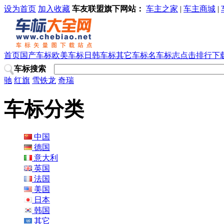
设为首页
加入收藏
车友联盟旗下网站：
车主之家
|
车主商城
|
首页
国产车标
欧美车标
日韩车标
其它车标
名车标志
点击排行
下
车标搜索
驰
红旗
雪铁龙
奇瑞
车标分类
中国
德国
意大利
英国
法国
美国
日本
韩国
其它