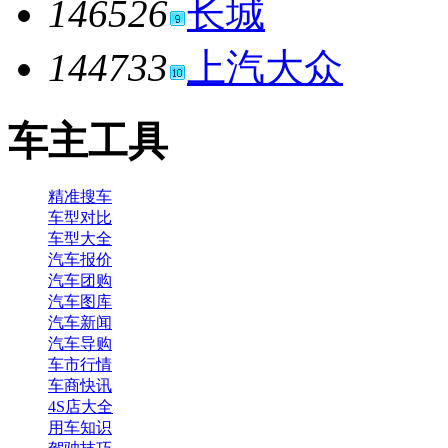
146526
长城
144733
上汽大众
车主工具
精准搜车
车型对比
车型大全
汽车报价
汽车团购
汽车图库
汽车新闻
汽车导购
车市行情
车商快讯
4S店大全
用车知识