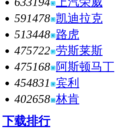
633194
上汽荣威
591478
凯迪拉克
513448
路虎
475722
劳斯莱斯
475168
阿斯顿马丁
454831
宾利
402658
林肯
下载排行