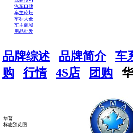
驾驶技巧
汽车口碑
车主论坛
车标大全
车主商城
用品批发
品牌综述
品牌简介
车
购
行情
4S店
团购
华普
标志预览图