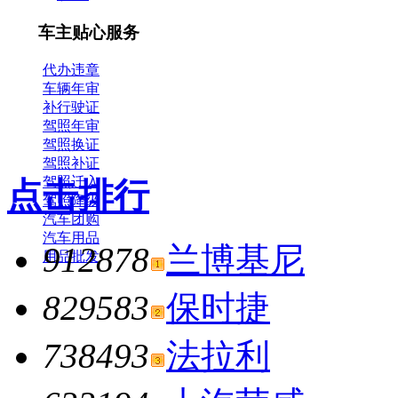
车主贴心服务
代办违章
车辆年审
补行驶证
驾照年审
驾照换证
驾照补证
驾照迁入
点击排行
驾照降级
汽车团购
汽车用品
912878
兰博基尼
用品批发
829583
保时捷
738493
法拉利